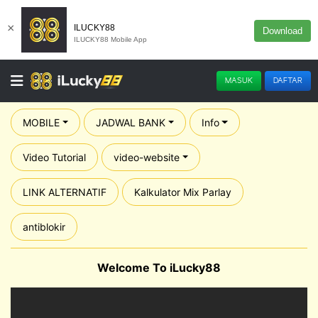
×
ILUCKY88
Download
ILUCKY88 Mobile App
MASUK
DAFTAR
MOBILE
JADWAL BANK
Info
Video Tutorial
video-website
LINK ALTERNATIF
Kalkulator Mix Parlay
antiblokir
Welcome To iLucky88